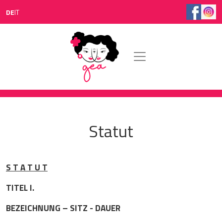
Direkt zum Inhalt
DE
IT
Statut
S T A T U T
TITEL I.
BEZEICHNUNG – SITZ - DAUER