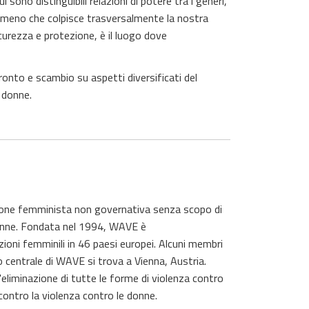
 sono distinguibili relazioni di potere tra i generi,
nomeno che colpisce trasversalmente la nostra
icurezza e protezione, è il luogo dove
ronto e scambio su aspetti diversificati del
e donne.
one femminista non governativa senza scopo di
e donne. Fondata nel 1994, WAVE è
ioni femminili in 46 paesi europei. Alcuni membri
 centrale di WAVE si trova a Vienna, Austria.
'eliminazione di tutte le forme di violenza contro
contro la violenza contro le donne.