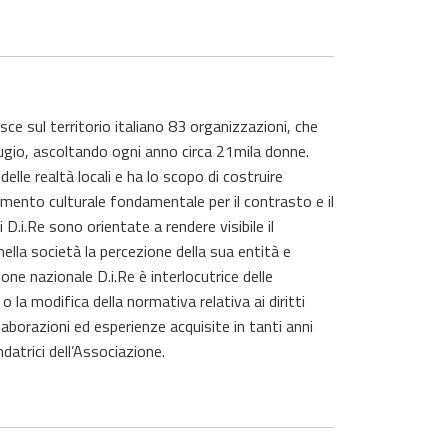
sce sul territorio italiano 83 organizzazioni, che
fugio, ascoltando ogni anno circa 21mila donne.
elle realtà locali e ha lo scopo di costruire
mento culturale fondamentale per il contrasto e il
D.i.Re sono orientate a rendere visibile il
lla società la percezione della sua entità e
ione nazionale D.i.Re è interlocutrice delle
 o la modifica della normativa relativa ai diritti
laborazioni ed esperienze acquisite in tanti anni
atrici dell’Associazione.