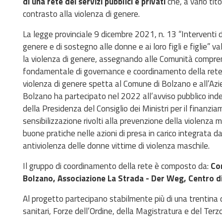
di una rete dei servizi pubblici e privati
che, a vario tit
contrasto alla violenza di genere.
La legge provinciale 9 dicembre 2021, n. 13 “Interventi d
genere e di sostegno alle donne e ai loro figli e figlie” val
la violenza di genere, assegnando alle Comunità comprenso
fondamentale di governance e coordinamento della rete 
violenza di genere spetta al Comune di Bolzano e all’Azie
Bolzano ha partecipato nel 2022 all’avviso pubblico inde
della Presidenza del Consiglio dei Ministri per il finanzi
sensibilizzazione rivolti alla prevenzione della violenza 
buone pratiche nelle azioni di presa in carico integrata da 
antiviolenza delle donne vittime di violenza maschile.
Il gruppo di coordinamento della rete è composto da:
Com
Bolzano, Associazione La Strada - Der Weg, Centro di 
Al progetto partecipano stabilmente più di una trentina di 
sanitari, Forze dell’Ordine, della Magistratura e del Terz