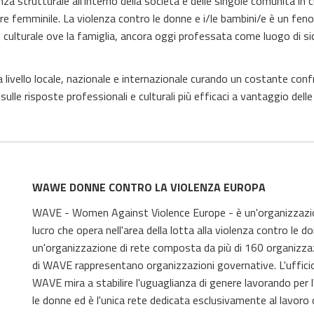
a strutturale all’interno della società e delle singole comunità in cui
re femminile. La violenza contro le donne e i/le bambini/e è un fe
ito culturale ove la famiglia, ancora oggi professata come luogo di s
a livello locale, nazionale e internazionale curando un costante conf
lle risposte professionali e culturali più efficaci a vantaggio dell
WAWE DONNE CONTRO LA VIOLENZA EUROPA
WAVE - Women Against Violence Europe - è un'organizzazi
lucro che opera nell'area della lotta alla violenza contro l
un'organizzazione di rete composta da più di 160 organizzaz
di WAVE rappresentano organizzazioni governative. L'ufficio
WAVE mira a stabilire l'uguaglianza di genere lavorando per l
le donne ed è l'unica rete dedicata esclusivamente al lavoro 