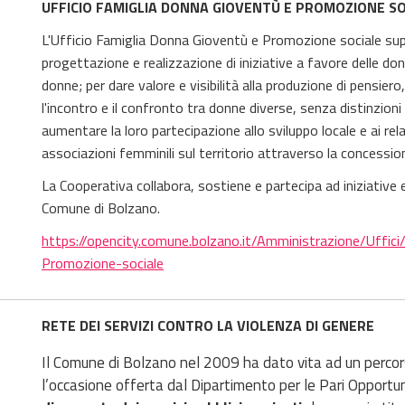
UFFICIO FAMIGLIA DONNA GIOVENTÙ E PROMOZIONE S
L'Ufficio Famiglia Donna Gioventù e Promozione sociale su
progettazione e realizzazione di iniziative a favore delle do
donne; per dare valore e visibilità alla produzione di pensiero,
l'incontro e il confronto tra donne diverse, senza distinzioni 
aumentare la loro partecipazione allo sviluppo locale e ai relat
associazioni femminili sul territorio attraverso la concession
La Cooperativa collabora, sostiene e partecipa ad iniziative e
Comune di Bolzano.
https://opencity.comune.bolzano.it/Amministrazione/Uffic
Promozione-sociale
RETE DEI SERVIZI CONTRO LA VIOLENZA DI GENERE
Il Comune di Bolzano nel 2009 ha dato vita ad un percorso
l’occasione offerta dal Dipartimento per le Pari Opportu